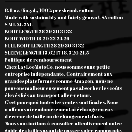
8.8 oz./lin.yd., 100% preshrunk cotton
Made with sustainably and fairly grown USA cotton
S M L XL 2XL
BODY LENGTH 28 29 30 31 32
BODY WIDTH 18 20 22 24 26
FULL BODY LENGTH 28 29 30 31 32
SLEEVE LENGTH 15.62 17 18.5 20 21.5
Politique de remboursement
Chez LayLooMotoCo, nous sommes une petite
entreprise indépendante. Contrairement aux
grandes plateformes comme Amazon, nous ne
pouvons malheureusement pas absorber les coûts
élevés liés au transport aller-retour.
C'est pourquoi toutes les ventes sont finales. Nous
n'offrons ni remboursement ni échange en cas
d'erreur de taille ou de changement d'avis.
Nous vous invitons à consulter attentivement notre
guide des tailles avant de passer votre commande.