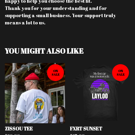
happy to help you choose the best fit.
Thank you for your understanding and for
supporting a small business. Your support truly
means a lot to us.
YOU MIGHT ALSO LIKE
ON
ON
SALE
SALE
ZISSOU TEE
FXRT SUNSET